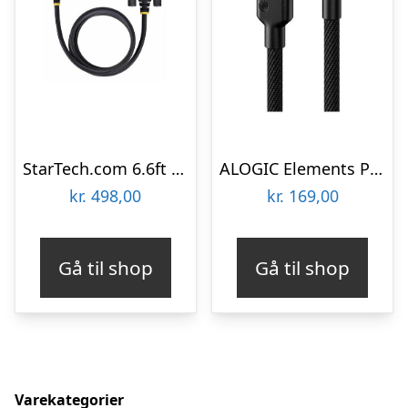
StarTech.com 6.6ft (2m) USB to Serial Adapter Cable COM Retention RS232 – USB / serial cable – USB to DB-9 – 2 m
ALOGIC Elements PRO USB-C to Lightning cable 1m – Black
kr.
498,00
kr.
169,00
Gå til shop
Gå til shop
Varekategorier