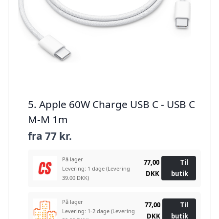
5. Apple 60W Charge USB C - USB C
M-M 1m
fra
77 kr.
På lager
77,00
Til
Levering: 1 dage
(Levering
DKK
butik
39.00 DKK)
På lager
77,00
Til
Levering: 1-2 dage
(Levering
DKK
butik