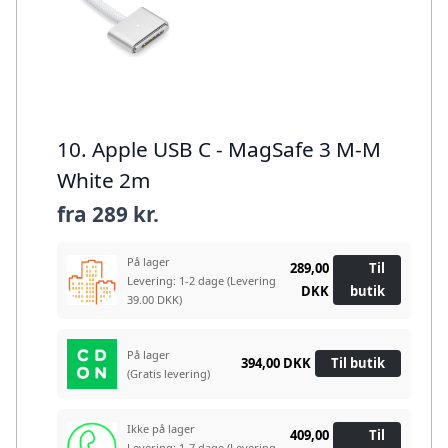
10. Apple USB C - MagSafe 3 M-M
White 2m
fra
289 kr.
På lager
289,00
Til
Levering: 1-2 dage
(Levering
DKK
butik
39.00 DKK)
På lager
394,00 DKK
Til butik
(Gratis levering)
Ikke på lager
409,00
Til
Levering: 1-7 dage
(Levering