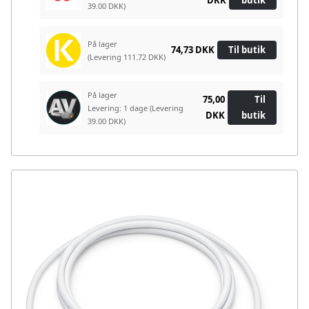
DKK
butik
39.00 DKK)
På lager
74,73 DKK
Til butik
(Levering 111.72 DKK)
På lager
75,00
Til
Levering: 1 dage
(Levering
DKK
butik
39.00 DKK)