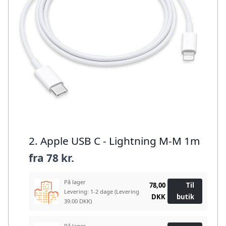
2. Apple USB C - Lightning M-M 1m
fra
78 kr.
På lager
78,00
Til
Levering: 1-2 dage
(Levering
DKK
butik
39.00 DKK)
På lager