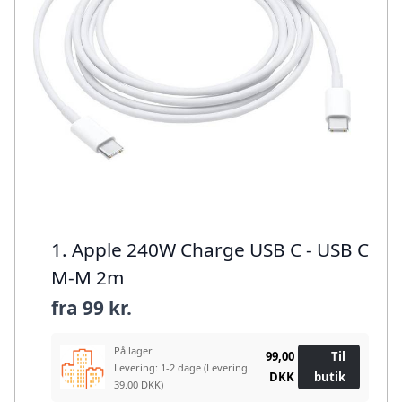
1. Apple 240W Charge USB C - USB C
M-M 2m
fra
99 kr.
På lager
99,00
Til
Levering: 1-2 dage
(Levering
DKK
butik
39.00 DKK)