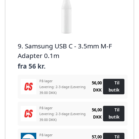
9. Samsung USB C - 3.5mm M-F
Adapter 0.1m
fra
56 kr.
På lager
56,00
Til
Levering: 2-3 dage
(Levering
DKK
butik
39.00 DKK)
På lager
56,00
Til
Levering: 2-3 dage
(Levering
DKK
butik
39.00 DKK)
På lager
57,00
Til