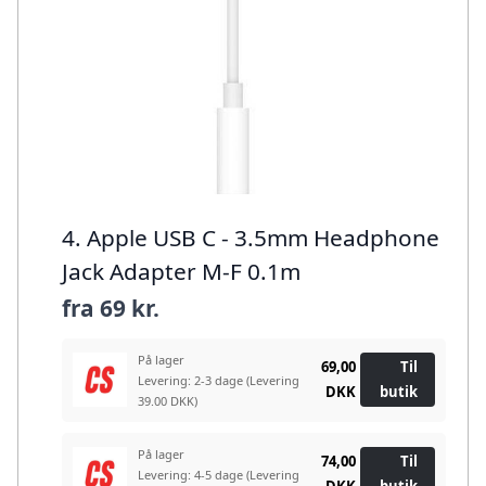
4. Apple USB C - 3.5mm Headphone
Jack Adapter M-F 0.1m
fra
69 kr.
På lager
69,00
Til
Levering: 2-3 dage
(Levering
DKK
butik
39.00 DKK)
På lager
74,00
Til
Levering: 4-5 dage
(Levering