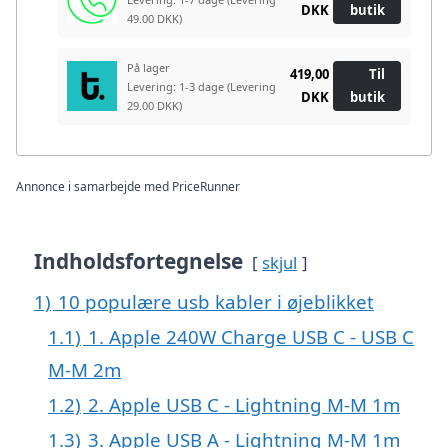
DKK
butik
49.00 DKK)
På lager
419,00
Til
Levering: 1-3 dage
(Levering
DKK
butik
29.00 DKK)
Annonce i samarbejde med PriceRunner
Indholdsfortegnelse
skjul
1)
10 populære usb kabler i øjeblikket
1.1)
1. Apple 240W Charge USB C - USB C
M-M 2m
1.2)
2. Apple USB C - Lightning M-M 1m
1.3)
3. Apple USB A - Lightning M-M 1m