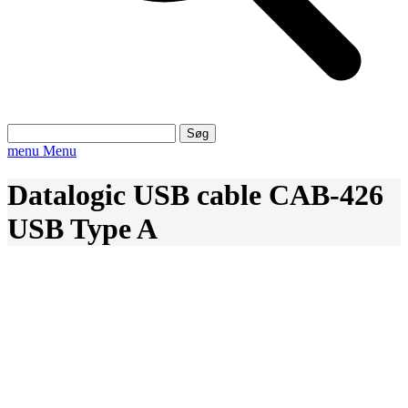
Søg
efter:
menu
Menu
Datalogic USB cable CAB-426
USB Type A