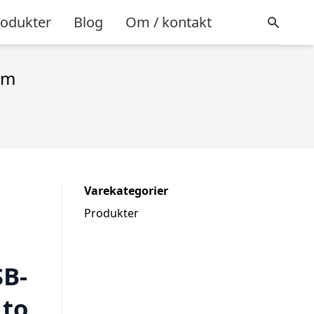
rodukter
Blog
Om / kontakt
 m
Varekategorier
Produkter
SB-
 to