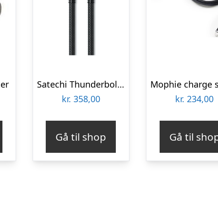
ter
Satechi Thunderbolt 4 Pro Cable – 1 m
kr.
358,00
kr.
234,00
Gå til shop
Gå til sho