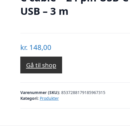
USB – 3 m
kr.
148,00
Gå til shop
Varenummer (SKU):
8537288179185967315
Kategori:
Produkter