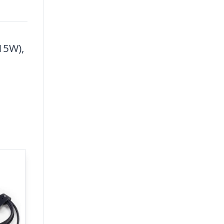
(15W),