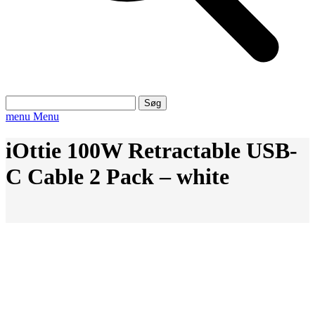
Søg
efter:
menu
Menu
iOttie 100W Retractable USB-
C Cable 2 Pack – white