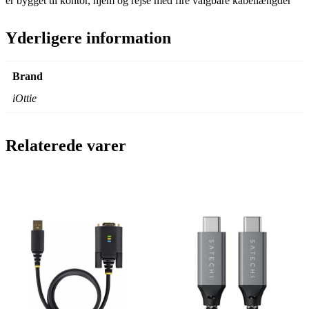
er bygget til kontor, hjem og rejse med fire valgbare kabellængder
Yderligere information
Brand
iOttie
Relaterede varer