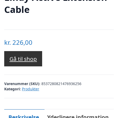
Cable
kr.
226,00
Gå til shop
Varenummer (SKU):
8537280821476936256
Kategori:
Produkter
Beskrivelse
Yderligere information