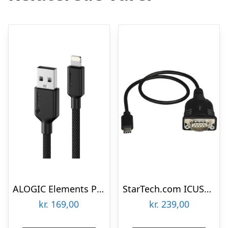
ALOGIC Elements PRO USB-A to Lightning cable 1m – Black
StarTech.com ICUSB232C USB C to Serial Adapter Cable 40 CM USB Type C to RS232 (DB9) Converter Cable
kr.
169,00
kr.
239,00