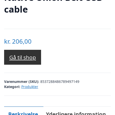
cable
kr.
206,00
Gå til shop
Varenummer (SKU):
8537288486789497149
Kategori:
Produkter
Beskrivelse
Yderligere information