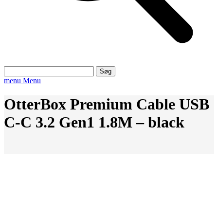
Søg
efter:
menu
Menu
OtterBox Premium Cable USB
C-C 3.2 Gen1 1.8M – black