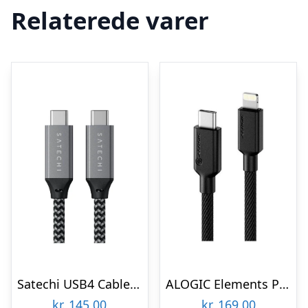
Relaterede varer
Satechi USB4 Cable – 25cm
ALOGIC Elements PRO USB-C to Lightning cable 1m – Black
kr.
145,00
kr.
169,00