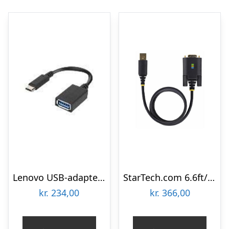
Lenovo USB-adapter – 14 cm
StarTech.com 6.6ft/2m USB to Null Modem Serial Adapter Cable FTDI RS232 – USB / serial cable – USB to DB-9 – 2 m
kr.
234,00
kr.
366,00