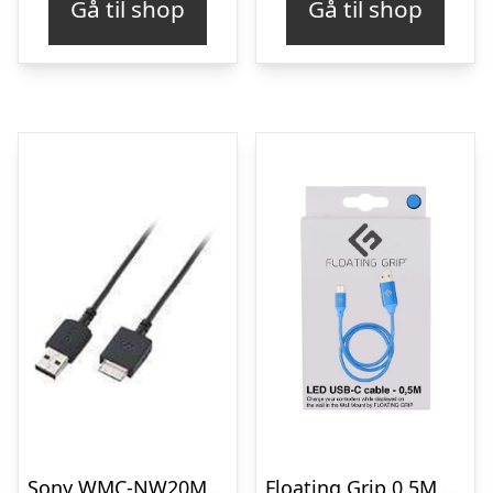
Gå til shop
Gå til shop
Sony WMC-NW20MU – datakabel – USB
Floating Grip 0.5M LED USB-C CABLE (BLUE)