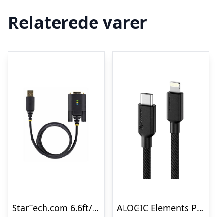
Relaterede varer
StarTech.com 6.6ft/2m USB to Null Modem Serial Adapter Cable FTDI RS232 – USB / serial cable – USB to DB-9 – 2 m
ALOGIC Elements PRO USB-C to Lightning cable 2m – Black