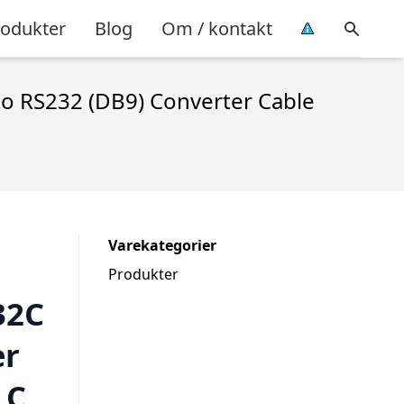
rodukter
Blog
Om / kontakt
to RS232 (DB9) Converter Cable
Varekategorier
Produkter
32C
er
 C