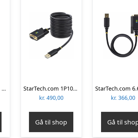
StarTech.com 6.6ft (2m) USB to Serial Adapter Cable COM Retention RS232 – USB / serial cable – USB to DB-9 – 2 m
StarTech.com 1P10FFCN-USB-SERIAL
kr.
490,00
kr.
366,00
Gå til shop
Gå til sho