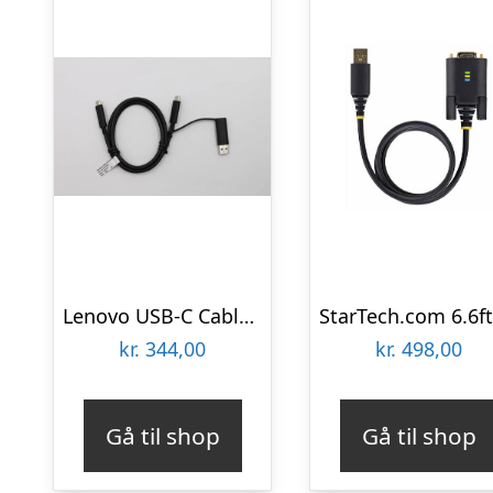
Lenovo USB-C Cable W/ Dongle TP
kr.
344,00
kr.
498,00
Gå til shop
Gå til shop