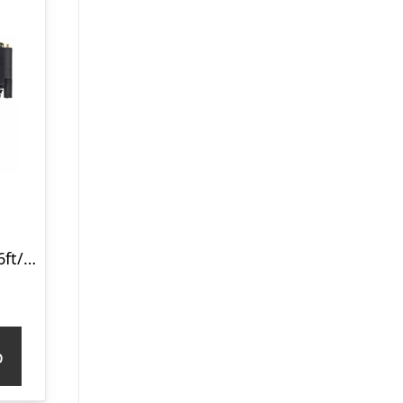
StarTech.com 6.6ft/2m USB to Null Modem Serial Adapter Cable FTDI RS232 – USB / serial cable – USB to DB-9 – 2 m
p