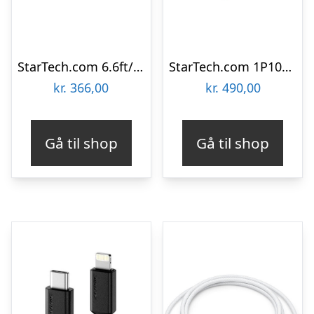
StarTech.com 6.6ft/2m USB to Null Modem Serial Adapter Cable FTDI RS232 – USB / serial cable – USB to DB-9 – 2 m
StarTech.com 1P10FFCN-USB-SERIAL
kr.
366,00
kr.
490,00
Gå til shop
Gå til shop