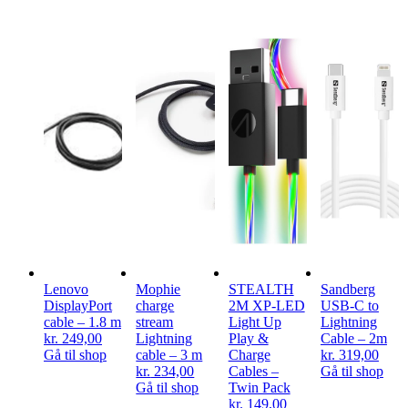
Lenovo
Mophie
STEALTH
Sandberg
DisplayPort
charge
2M XP-LED
USB-C to
cable – 1.8 m
stream
Light Up
Lightning
kr.
249,00
Lightning
Play &
Cable – 2m
Gå til shop
cable – 3 m
Charge
kr.
319,00
kr.
234,00
Cables –
Gå til shop
Gå til shop
Twin Pack
kr.
149,00