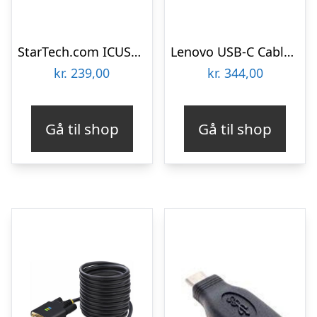
StarTech.com ICUSB232C USB C to Serial Adapter Cable 40 CM USB Type C to RS232 (DB9) Converter Cable
Lenovo USB-C Cable W/ Dongle TP
kr.
239,00
kr.
344,00
Gå til shop
Gå til shop