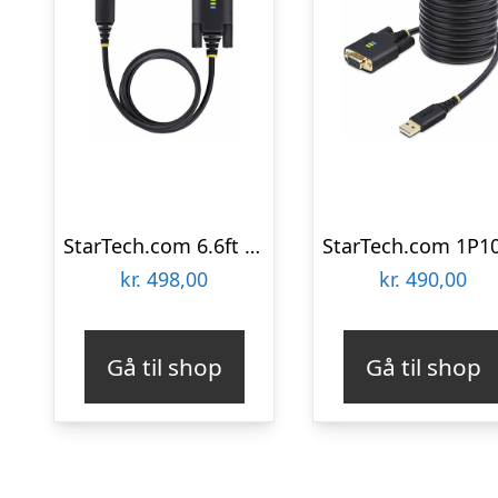
StarTech.com 6.6ft (2m) USB to Serial Adapter Cable COM Retention RS232 – USB / serial cable – USB to DB-9 – 2 m
kr.
498,00
kr.
490,00
Gå til shop
Gå til shop