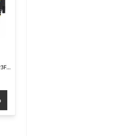
StarTech.com 1P3FFCNB-USB-SERIAL
p