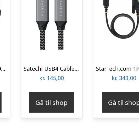
StarTech.com 1P10FFCN-USB-SERIAL
Satechi USB4 Cable – 25cm
kr.
145,00
kr.
343,00
Gå til shop
Gå til sho