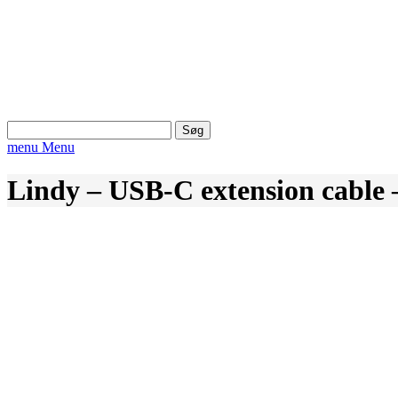
Søg
efter:
menu
Menu
Lindy – USB-C extension cable 