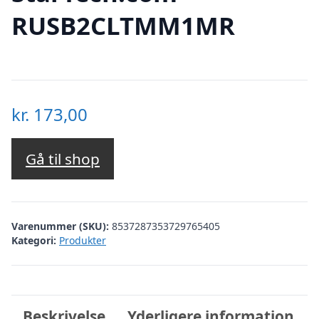
RUSB2CLTMM1MR
kr.
173,00
Gå til shop
Varenummer (SKU):
8537287353729765405
Kategori:
Produkter
Beskrivelse
Yderligere information