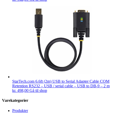
StarTech.com 6.6ft (2m) USB to Serial Adapter Cable COM
Retention RS232 – USB / serial cable – USB to DB-9 – 2 m
kr.
498,00
Gå til shop
Varekategorier
Produkter