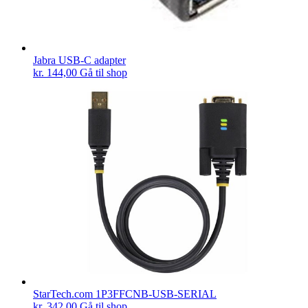
Jabra USB-C adapter
kr.
144,00
Gå til shop
StarTech.com 1P3FFCNB-USB-SERIAL
kr.
342,00
Gå til shop