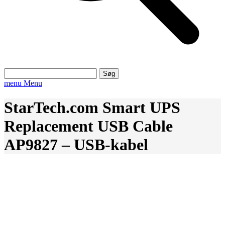
Søg
efter:
menu
Menu
StarTech.com Smart UPS
Replacement USB Cable
AP9827 – USB-kabel