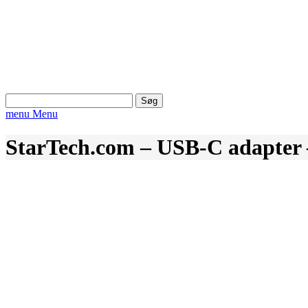
Søg
efter:
menu
Menu
StarTech.com – USB-C adapter